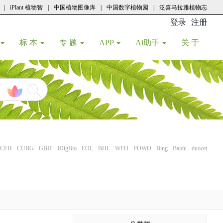
|
iPlant 植物智
|
中国植物图像库
|
中国数字植物园
|
泛喜马拉雅植物志
登录
注册
(current
标 本
专 题
APP
Ai助手
关 于
CFH
CUBG
GBIF
iDigBio
EOL
BHL
WFO
POWO
Bing
Baidu
duocet