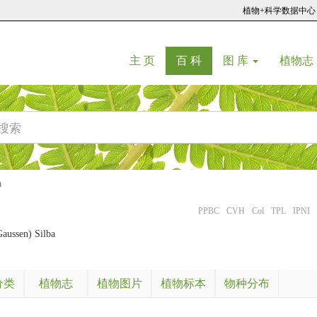
植物+科学数据中心
(current)
(current)
主 页
百 科
图 库
植物志
a
PPBC
CVH
Col
TPL
IPNI
aussen) Silba
分类
植物志
植物图片
植物标本
物种分布