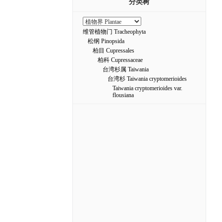
分类树
维管植物门 Tracheophyta
松纲 Pinopsida
柏目 Cupressales
柏科 Cupressaceae
台湾杉属 Taiwania
台湾杉 Taiwania cryptomerioides
Taiwania cryptomerioides var.
flousiana