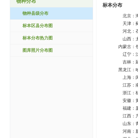
物种分布
标本分布
物种县级分布
北京：
天津：
标本区县分布图
河北：
标本分布热力图
山西：
内蒙古：
图库照片分布图
辽宁：
吉林：
黑龙江：
上海：
江苏：
浙江：
安徽：
福建：
江西：
山东：
河南：