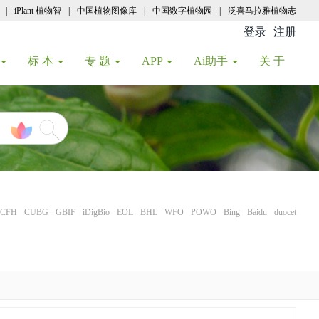
|
iPlant 植物智
|
中国植物图像库
|
中国数字植物园
|
泛喜马拉雅植物志
登录
注册
(current
标 本
专 题
APP
Ai助手
关 于
CFH
CUBG
GBIF
iDigBio
EOL
BHL
WFO
POWO
Bing
Baidu
duocet