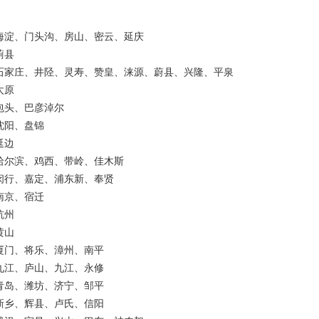
海淀、门头沟、房山、密云、延庆
蓟县
石家庄、井陉、灵寿、赞皇、涞源、蔚县、兴隆、平泉
太原
包头、巴彦淖尔
沈阳、盘锦
延边
哈尔滨、鸡西、带岭、佳木斯
闵行、嘉定、浦东新、奉贤
南京、宿迁
杭州
黄山
厦门、将乐、漳州、南平
九江、庐山、九江、永修
青岛、潍坊、济宁、邹平
新乡、辉县、卢氏、信阳