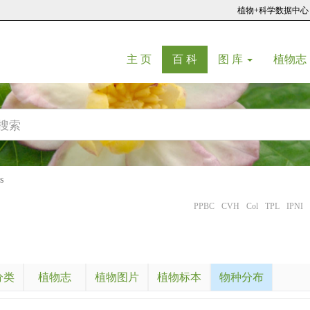
植物+科学数据中心
(current)
(current)
主 页
百 科
图 库
植物志
s
PPBC
CVH
Col
TPL
IPNI
分类
植物志
植物图片
植物标本
物种分布