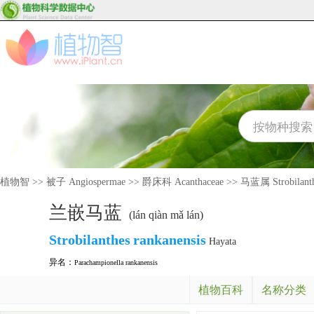
植物智
>>
被子 Angiospermae
>>
爵床科 Acanthaceae
>>
马蓝属 Strobilant
兰嵌马蓝
(lán qiàn mǎ lán)
Strobilanthes
rankanensis
Hayata
异名：
Parachampionella rankanensis
植物百科
名称分类