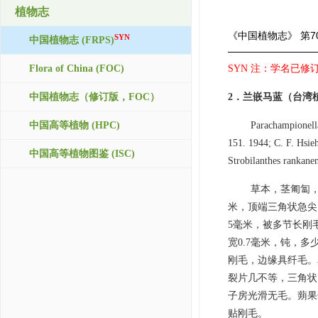
植物志
《中国植物志》
第7
SYN
中国植物志 (FRPS)
Flora of China (FOC)
SYN 注：学名已修订，接受
中国植物志（修订版，FOC）
2．兰嵌马蓝（台湾植
中国高等植物 (HPC)
Parachampionella
151. 1944; C. F. Hsie
中国高等植物图鉴 (ISC)
Strobilanthes rankane
草本，茎匍匐，
米，顶端三角状急尖
5毫米，被多节长刚
宽0.7毫米，钝，多
刚毛，边缘具纤毛。
裂片几不等，三角状
子房光滑无毛。蒴果长
贴刚毛。