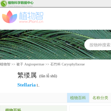
植物智
>>
被子 Angiospermae
>>
石竹科 Caryophyllaceae
繁缕属
(fán lǚ shǔ)
Stellaria
L.
植物百科
名称分类
植物百科