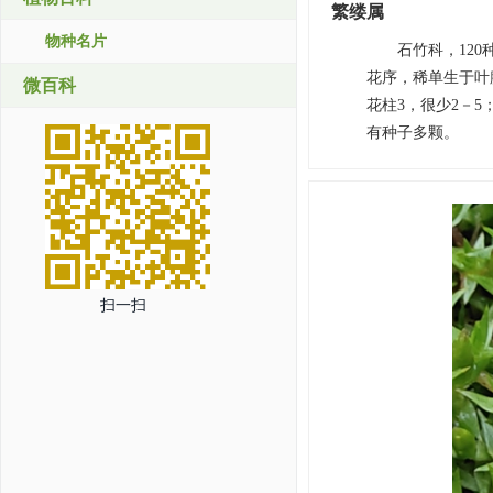
繁缕属
物种名片
石竹科，12
花序，稀单生于叶腋
微百科
花柱3，很少2－
有种子多颗。
扫一扫