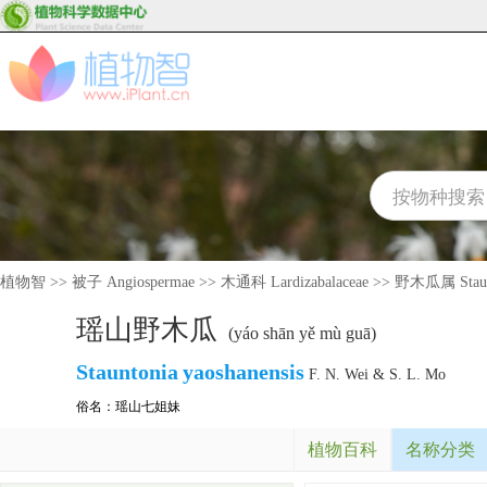
植物智
>>
被子 Angiospermae
>>
木通科 Lardizabalaceae
>>
野木瓜属 Staun
瑶山野木瓜
(yáo shān yě mù guā)
Stauntonia
yaoshanensis
F. N. Wei & S. L. Mo
俗名：
瑶山七姐妹
植物百科
名称分类