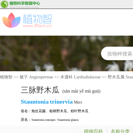
植物智
>>
被子 Angiospermae
>>
木通科 Lardizabalaceae
>>
野木瓜属 Staun
三脉野木瓜
(sān mài yě mù guā)
Stauntonia
trinervia
Merr.
俗名：
炮仗花藤
、
粗柄野木瓜
、
粉叶野木瓜
异名：
Stauntonia crassipes
Stauntonia glauca
植物百科
名称分类