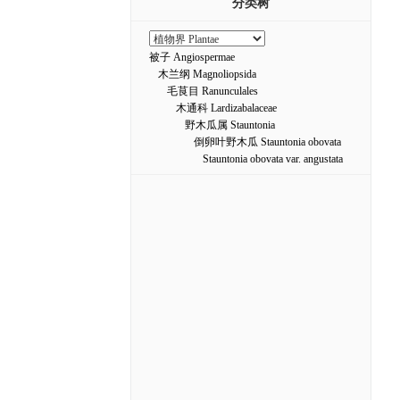
分类树
被子 Angiospermae
木兰纲 Magnoliopsida
毛茛目 Ranunculales
木通科 Lardizabalaceae
野木瓜属 Stauntonia
倒卵叶野木瓜 Stauntonia obovata
Stauntonia obovata var. angustata