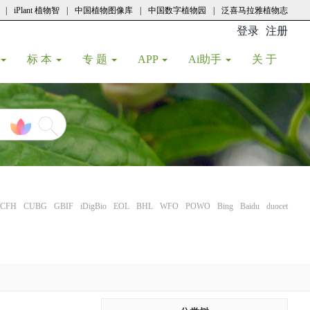
|
iPlant 植物智
|
中国植物图像库
|
中国数字植物园
|
泛喜马拉雅植物志
登录
注册
(current
标 本
专 题
APP
Ai助手
关 于
CFH
CUBG
GBIF
iDigBio
EOL
BHL
WFO
POWO
Bing
Baidu
duocet