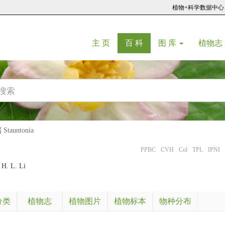
植物+科学数据中心
(current)
(current)
主 页
百 科
图 库
植物志
tauntonia
PPBC
CVH
Col
TPL
IPNI
 H. L. Li
分类
植物志
植物图片
植物标本
物种分布