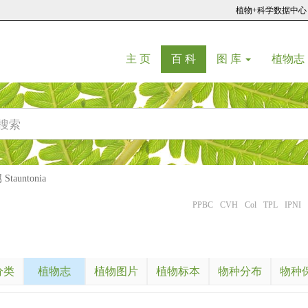
植物+科学数据中心
(current)
(current)
主 页
百 科
图 库
植物志
tauntonia
PPBC
CVH
Col
TPL
IPNI
分类
植物志
植物图片
植物标本
物种分布
物种