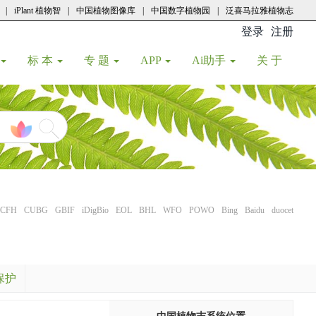
|
iPlant 植物智
|
中国植物图像库
|
中国数字植物园
|
泛喜马拉雅植物志
登录
注册
(current
标 本
专 题
APP
Ai助手
关 于
CFH
CUBG
GBIF
iDigBio
EOL
BHL
WFO
POWO
Bing
Baidu
duocet
保护