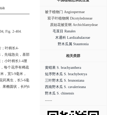
中国植物志系统位置
ua
被子植物门 Angiospermae
双子叶植物纲 Dicotyledoneae
原始花被亚纲 Archichlamydeae
毛茛目 Ranales
4, Fig. 2-404.
木通科 Lardizabalaceae
野木瓜属 Stauntonia
；叶柄长4-
厘米，先端急尖，基部
相关类群
小叶柄长1-4厘
米，每个花序有稀疏
黄蜡果 S. brachyanthera
毫米，宽5-9毫米，
短序野木瓜 S. brachybotrya
花药离生，长5-6毫
三叶野木瓜 S. brunoniana
。果椭圆状，长约6
西南野木瓜 S. cavalerieana
野木瓜 S. chinensis
……