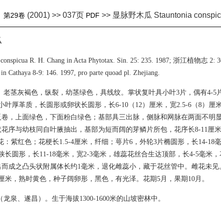
(2001) >> 037页
>> 显脉野木瓜 Stauntonia conspic
》
第29卷
PDF
瓜
 conspicua R. H. Chang in Acta Phytotax. Sin. 25: 235. 1987; 浙江植物志 2: 30
in Cathaya 8-9: 146. 1997, pro parte quoad pl. Zhejiang.
。老茎灰褐色，纵裂，幼茎绿色，具线纹。掌状复叶具小叶3片，偶有4-5片
；小叶厚革质，长圆形或卵状长圆形，长6-10（12）厘米，宽2.5-6（8）
卷，上面绿色，下面粉白绿色；基部具三出脉，侧脉和网脉在两面不明显；
花序与幼枝同自叶腋抽出，基部为短而阔的芽鳞片所包，花序长8-11厘
花：紫红色；花梗长1.5-4厘米，纤细；萼片6，外轮3片椭圆形，长14-18
狭长圆形，长11-18毫米，宽2-3毫米，雄蕊花丝合生达顶部，长4-5毫米，
出而成之凸头状附属体长约1毫米，退化雌蕊小，藏于花丝管中。雌花未见
厘米，熟时黄色，种子阔卵形，黑色，有光泽。花期5月，果期10月。
龙泉、遂昌）。生于海拔1300-1600米的山坡密林中。