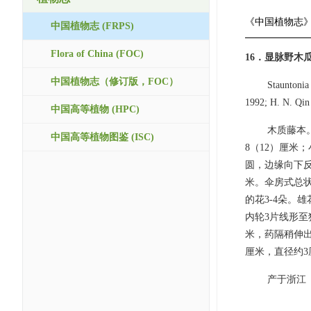
《中国植物志
中国植物志 (FRPS)
Flora of China (FOC)
16．显脉野木
中国植物志（修订版，FOC）
Stauntonia
1992; H. N. Qin 
中国高等植物 (HPC)
木质藤本
中国高等植物图鉴 (ISC)
8（12）厘米
圆，边缘向下反
米。伞房式总状
的花3-4朵。雄
内轮3片线形至
米，药隔稍伸
厘米，直径约3
产于浙江（