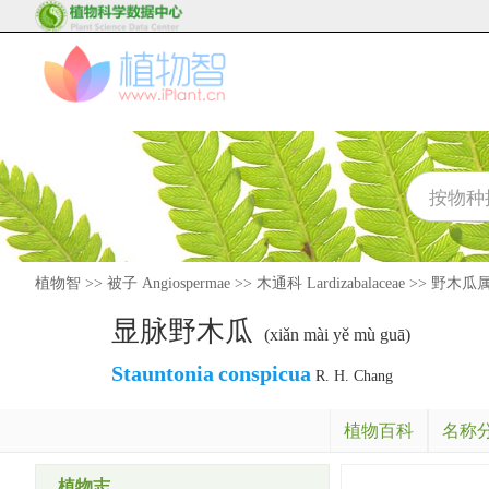
植物智
>>
被子 Angiospermae
>>
木通科 Lardizabalaceae
>>
野木瓜属 S
显脉野木瓜
(xiǎn mài yě mù guā)
Stauntonia
conspicua
R. H. Chang
植物百科
名称
植物志