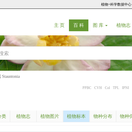
植物+科学数据中心
(current)
(current)
主 页
百 科
图 库
植物志
tauntonia
PPBC
CVH
Col
TPL
IPNI
分类
植物志
植物图片
植物标本
物种分布
物种