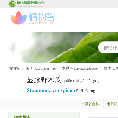
植物智
>>
被子 Angiospermae
>>
木通科 Lardizabalaceae
>>
野木瓜属 S
显脉野木瓜
(xiǎn mài yě mù guā)
Stauntonia
conspicua
R. H. Chang
植物百科
名称
植物标本