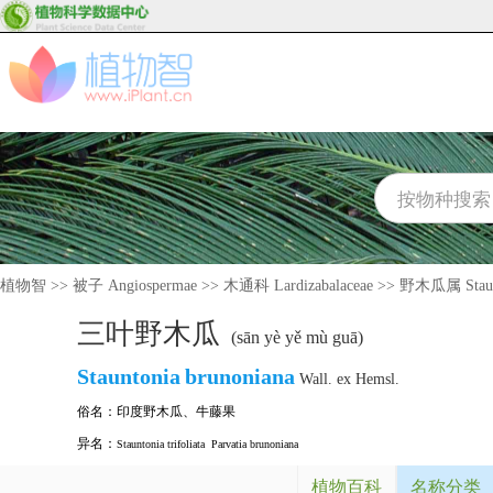
植物智
>>
被子 Angiospermae
>>
木通科 Lardizabalaceae
>>
野木瓜属 Staun
三叶野木瓜
(sān yè yě mù guā)
Stauntonia
brunoniana
Wall. ex Hemsl.
俗名：
印度野木瓜
、
牛藤果
异名：
Stauntonia trifoliata
Parvatia brunoniana
植物百科
名称分类