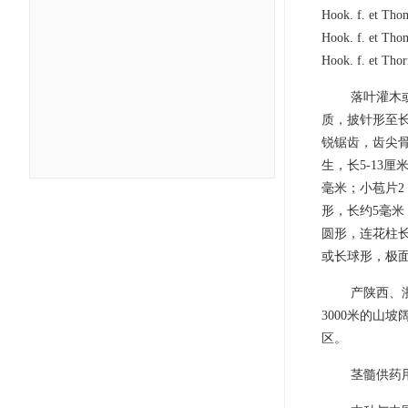
Hook. f. et Thom
Hook. f. et Tho
Hook. f. et Thor
落叶灌木
质，披针形至长
锐锯齿，齿尖骨
生，长5-13
毫米；小苞片2
形，长约5毫米
圆形，连花柱长
或长球形，极面
产陕西、
3000米的山
区。
茎髓供药