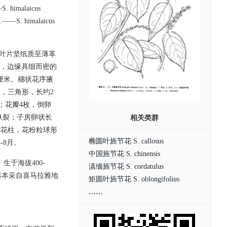
—S. himalaicus
981.——S. himalaicus
。叶片坚纸质至薄革
钝圆，边缘具细而密的
5厘米。穗状花序腋
枚，三角形，长约2
；花瓣4枚，倒卵
，纵裂；子房卵状长
相关类群
存花柱，花粉粒球形
椭圆叶旌节花 S. callosus
-8月。
中国旌节花 S. chinensis
于海拔400-
滇缅旌节花 S. cordatulus
标本采自喜马拉雅地
矩圆叶旌节花 S. oblongifolius
……