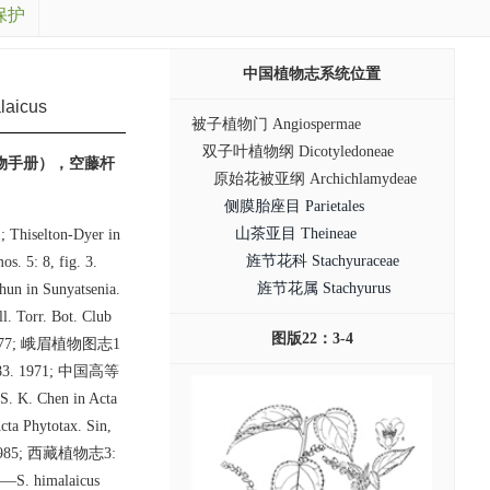
保护
中国植物志系统位置
aicus
被子植物门 Angiospermae
双子叶植物纲 Dicotyledoneae
物手册），空藤杆
原始花被亚纲 Archichlamydeae
侧膜胎座目 Parietales
山茶亚目 Theineae
; Thiselton-Dyer in
旌节花科 Stachyuraceae
s. 5: 8, fig. 3.
旌节花属 Stachyurus
hun in Sunyatsenia.
 Torr. Bot. Club
图版22：3-4
818. 1977; 峨眉植物图志1
 2: 83. 1971; 中国高等
S. K. Chen in Acta
ta Phytotax. Sin,
. 1985; 西藏植物志3:
——S. himalaicus