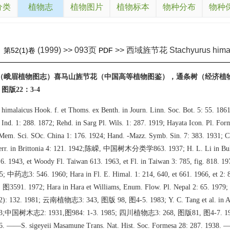
分类
植物志
植物图片
植物标本
物种分布
物种
(1999) >> 093页
>> 西域旌节花 Stachyurus himal
》
第52(1)卷
PDF
花（峨眉植物图志）喜马山旌节花（中国高等植物图鉴），通条树（经济植
版22：3-4
 himalaicus Hook. f. et Thoms. ex Benth. in Journ. Linn. Soc. Bot. 5: 55. 1861
t Ind. 1: 288. 1872; Rehd. in Sarg Pl. Wils. 1: 287. 1919; Hayata Icon. Pl. Formo
Mem. Sci. SOc. China 1: 176. 1924; Hand. -Mazz. Symb. Sin. 7: 383. 1931; C
Merr. in Brittonia 4: 121. 1942;陈嵘, 中国树木分类学863. 1937; H. L. Li in Bull.
g. 6. 1943, et Woody Fl. Taiwan 613. 1963, et Fl. in Taiwan 3: 785, fig. 
945; 中药志3: 546. 1960; Hara in Fl. E. Himal. 1: 214, 640, et 661. 1966, et
91. 1972; Hara in Hara et Williams, Enum. Flow. Pl. Nepal 2: 65. 1979; 
(2): 132. 1981; 云南植物志3: 343, 图版 98, 图4-5. 1983; Y. C. Tang et al. in Ac
 1983;中国树木志2: 1931,图984: 1-3. 1985; 四川植物志3: 268, 图版81, 图4-7
. ——S. sigeyeii Masamune Trans. Nat. Hist. Soc. Formesa 28: 287. 1938. 