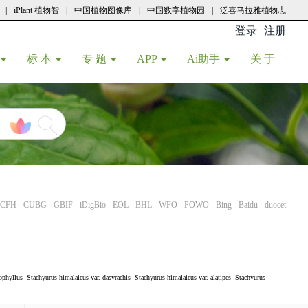
|
iPlant 植物智
|
中国植物图像库
|
中国数字植物园
|
泛喜马拉雅植物志
登录
注册
(current
标 本
专 题
APP
Ai助手
关 于
CFH
CUBG
GBIF
iDigBio
EOL
BHL
WFO
POWO
Bing
Baidu
duocet
ophyllus
Stachyurus himalaicus var. dasyrachis
Stachyurus himalaicus var. alatipes
Stachyurus