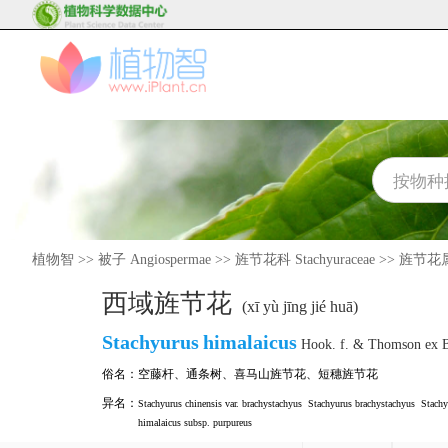
植物智
>>
被子 Angiospermae
>>
旌节花科 Stachyuraceae
>>
旌节花属 S
西域旌节花
(xī yù jīng jié huā)
Stachyurus
himalaicus
Hook. f. & Thomson ex B
俗名：
空藤杆
、
通条树
、
喜马山旌节花
、
短穗旌节花
异名：
Stachyurus chinensis var. brachystachyus
Stachyurus brachystachyus
Stachy
himalaicus subsp. purpureus