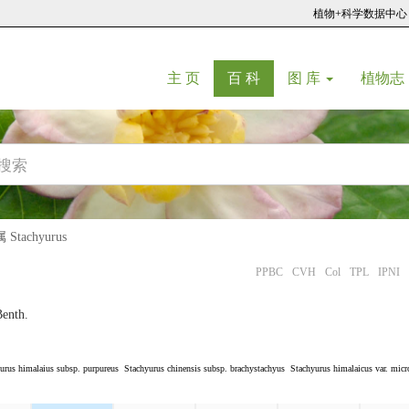
植物+科学数据中心
(current)
(current)
主 页
百 科
图 库
植物志
tachyurus
PPBC
CVH
Col
TPL
IPNI
enth.
urus himalaius subsp. purpureus
Stachyurus chinensis subsp. brachystachyus
Stachyurus himalaicus var. micr