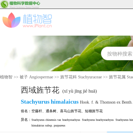
植物智
>>
被子 Angiospermae
>>
旌节花科 Stachyuraceae
>>
旌节花属 Stac
西域旌节花
(xī yù jīng jié huā)
Stachyurus
himalaicus
Hook. f. & Thomson ex Benth.
俗名：
空藤杆
、
通条树
、
喜马山旌节花
、
短穗旌节花
异名：
Stachyurus chinensis var. brachystachyus
Stachyurus brachystachyus
Stachyurus hi
himalaicus subsp. purpureus