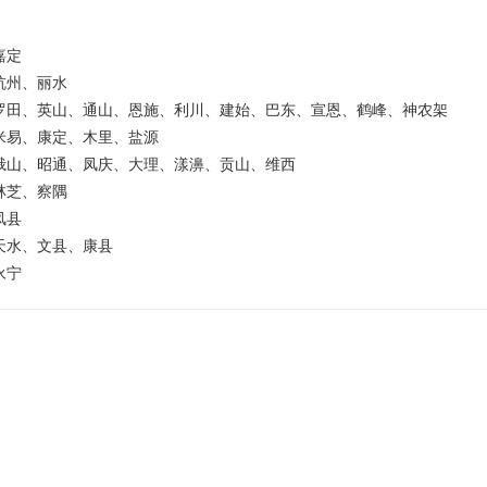
嘉定
杭州、丽水
罗田、英山、通山、恩施、利川、建始、巴东、宣恩、鹤峰、神农架
米易、康定、木里、盐源
峨山、昭通、凤庆、大理、漾濞、贡山、维西
林芝、察隅
凤县
天水、文县、康县
永宁