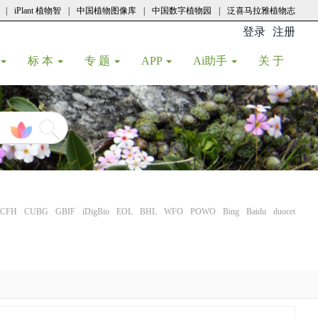
|
iPlant 植物智
|
中国植物图像库
|
中国数字植物园
|
泛喜马拉雅植物志
登录
注册
(current
标 本
专 题
APP
Ai助手
关 于
CFH
CUBG
GBIF
iDigBio
EOL
BHL
WFO
POWO
Bing
Baidu
duocet