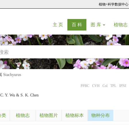
植物+科学数据中心
(current)
(current)
主 页
百 科
图 库
植物志
tachyurus
PPBC
CVH
Col
TPL
IPNI
C. Y. Wu & S. K. Chen
分类
植物志
植物图片
植物标本
物种分布