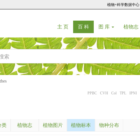
植物+科学数据中心
(current)
(current)
主 页
百 科
图 库
植物志
hes
PPBC
CVH
Col
TPL
IPNI
分类
植物志
植物图片
植物标本
物种分布