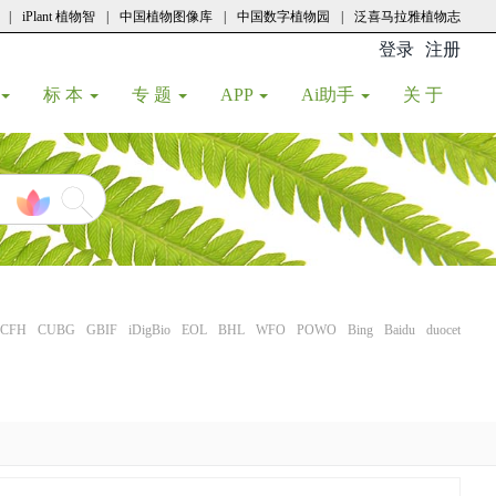
|
iPlant 植物智
|
中国植物图像库
|
中国数字植物园
|
泛喜马拉雅植物志
登录
注册
(current
标 本
专 题
APP
Ai助手
关 于
CFH
CUBG
GBIF
iDigBio
EOL
BHL
WFO
POWO
Bing
Baidu
duocet