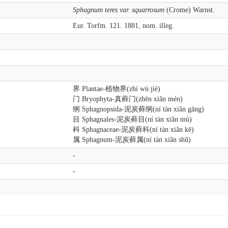
Sphagnum teres var. squarrosum
(Crome) Warnst.
Eur. Torfm. 121. 1881, nom. illeg.
界 Plantae-植物界(zhí wù jiè)
门 Bryophyta-真藓门(zhēn xiǎn mén)
纲 Sphagnopsida-泥炭藓纲(ní tàn xiǎn gāng)
目 Sphagnales-泥炭藓目(ní tàn xiǎn mù)
科 Sphagnaceae-泥炭藓科(ní tàn xiǎn kē)
属 Sphagnum-泥炭藓属(ní tàn xiǎn shǔ)
-
-