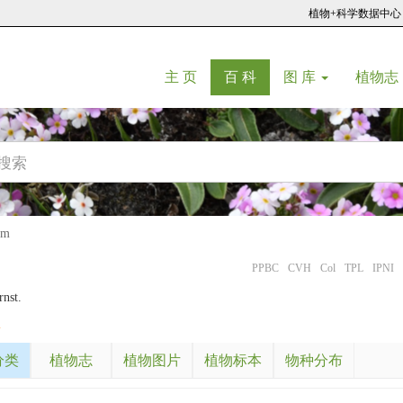
植物+科学数据中心
(current)
(current)
主 页
百 科
图 库
植物志
um
PPBC
CVH
Col
TPL
IPNI
nst.
m
分类
植物志
植物图片
植物标本
物种分布