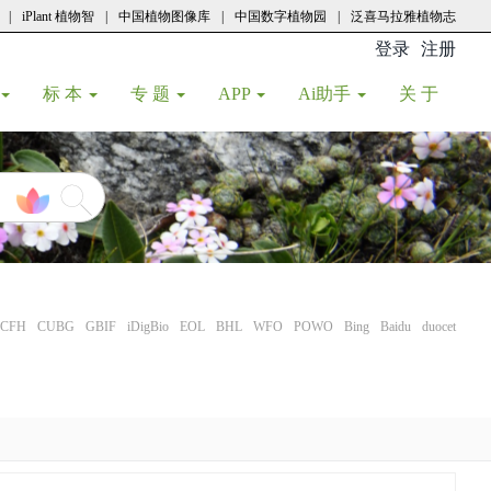
|
iPlant 植物智
|
中国植物图像库
|
中国数字植物园
|
泛喜马拉雅植物志
登录
注册
(current
标 本
专 题
APP
Ai助手
关 于
CFH
CUBG
GBIF
iDigBio
EOL
BHL
WFO
POWO
Bing
Baidu
duocet