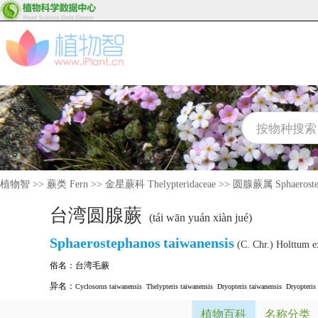
植物智
>>
蕨类 Fern
>>
金星蕨科 Thelypteridaceae
>>
圆腺蕨属 Sphaeroste
台湾圆腺蕨
(tái wān yuán xiàn jué)
Sphaerostephanos
taiwanensis
(C. Chr.) Holttum 
俗名：
台湾毛蕨
异名：
Cyclosorus taiwanensis
Thelypteris taiwanensis
Dryopteris taiwanensis
Dryopteris
植物百科
名称分类