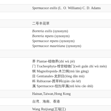
Spermacoce exilis
(L. O. Williams) C. D. Adams
二萼丰花草
Borreria exilis
(synonym)
Borreria repens
(synonym)
Spermacoce repens
(synonym)
Spermacoce mauritiana
(synonym)
界 Plantae-植物界(zhí wù jiè)
门 Tracheophyta-维管植物门(wéi guǎn zhí wù mén)
纲 Magnoliopsida-木兰纲(mù lán gāng)
目 Gentianales-龙胆目(lóng dǎn mù)
科 Rubiaceae-茜草科(qiàn cǎo kē)
属 Spermacoce-纽扣草属(niǔ kòu cǎo shǔ)
Hainan,Taiwan,Hong Kong
台湾、海南、香港
Wang Ruijiang(王瑞江)