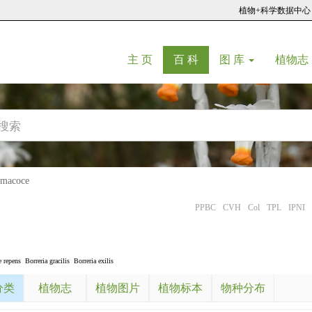
植物+科学数据中心
(current)
(current)
主 页
百 科
图 库
植物志
acoce
PPBC
CVH
Col
TPL
IPNI
 repens
Borreria gracilis
Borreria exilis
分类
植物志
植物图片
植物标本
物种分布