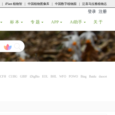
|
iPlant 植物智
|
中国植物图像库
|
中国数字植物园
|
泛喜马拉雅植物志
登录
注册
(current
标 本
专 题
APP
Ai助手
关 于
CFH
CUBG
GBIF
iDigBio
EOL
BHL
WFO
POWO
Bing
Baidu
duocet