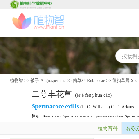
植物智
>>
被子 Angiospermae
>>
茜草科 Rubiaceae
>>
纽扣草属 Sperm
二萼丰花草
(èr è fēng huā cǎo)
Spermacoce
exilis
(L. O. Williams) C. D. Adams
异名：
Borreria repens
Spermacoce decandollei
Spermacoce mauritiana
Spermacoce
植物百科
名称