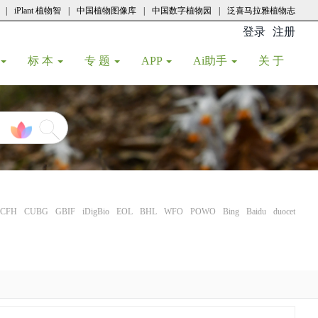
|
iPlant 植物智
|
中国植物图像库
|
中国数字植物园
|
泛喜马拉雅植物志
登录
注册
(current
标 本
专 题
APP
Ai助手
关 于
CFH
CUBG
GBIF
iDigBio
EOL
BHL
WFO
POWO
Bing
Baidu
duocet