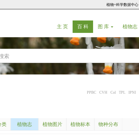
植物+科学数据中心
(current)
(current)
主 页
百 科
图 库
植物志
PPBC
CVH
Col
TPL
IPNI
分类
植物志
植物图片
植物标本
物种分布