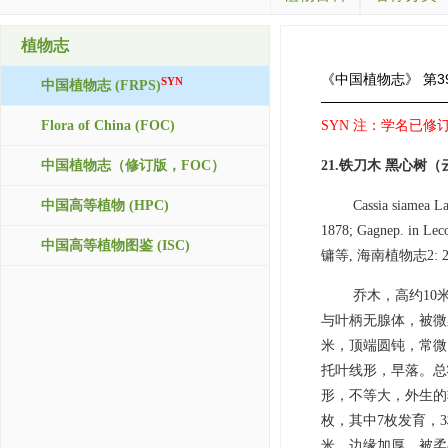
植物志
《中国植物志》
第3
SYN
中国植物志 (FRPS)
Flora of China (FOC)
SYN 注：学名已修订，
中国植物志（修订版，FOC）
21.铁刀木 黑心树（云
中国高等植物 (HPC)
Cassia siamea La
1878; Gagnep. in 
中国高等植物图鉴 (ISC)
镛等, 海南植物志2: 233
乔木，高约10
与叶柄无腺体，被微柔
米，顶端圆钝，常微
托叶线形，早落。总
形，不等大，外生的
枚，其中7枚发育，3
米，边缘加厚，被柔毛