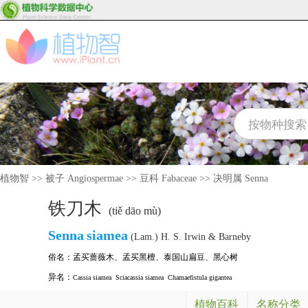
植物智
>>
被子 Angiospermae
>>
豆科 Fabaceae
>>
决明属 Senna
铁刀木
(tiě dāo mù)
Senna
siamea
(Lam.) H. S. Irwin & Barneby
俗名：
孟买蔷薇木
、
孟买黑檀
、
泰国山扁豆
、
黑心树
异名：
Cassia siamea
Sciacassia siamea
Chamaefistula gigantea
植物百科
名称分类