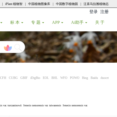
|
iPlant 植物智
|
中国植物图像库
|
中国数字植物园
|
泛喜马拉雅植物志
登录
注册
(current
标 本
专 题
APP
Ai助手
关 于
CFH
CUBG
GBIF
iDigBio
EOL
BHL
WFO
POWO
Bing
Baidu
duocet
is var. turczaninowii
Senecio nemorensis var. taiwanensis
Senecio nemorensis var.