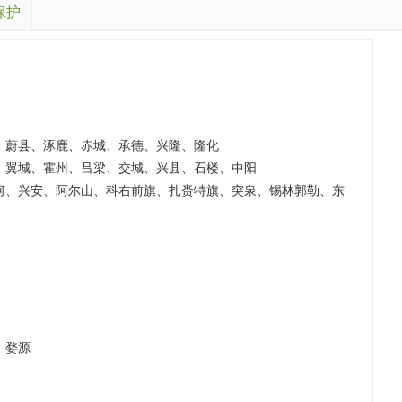
保护
、蔚县、涿鹿、赤城、承德、兴隆、隆化
、翼城、霍州、吕梁、交城、兴县、石楼、中阳
河、兴安、阿尔山、科右前旗、扎赉特旗、突泉、锡林郭勒、东
、婺源