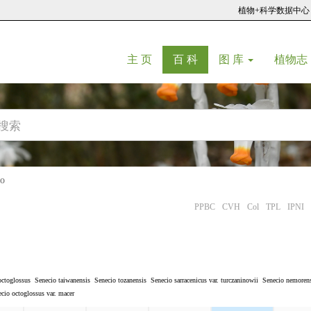
植物+科学数据中心
(current)
(current)
主 页
百 科
图 库
植物志
o
PPBC
CVH
Col
TPL
IPNI
octoglossus
Senecio taiwanensis
Senecio tozanensis
Senecio sarracenicus var. turczaninowii
Senecio nemorens
cio octoglossus var. macer