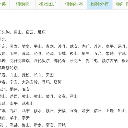
分类
植物志
植物图片
植物标本
物种分布
物种
门头沟、房山、密云、延庆
河北
正定、灵寿、赞皇、平山、青龙、涉县、武安、内丘、沙河、阜平、易县
太原、阳曲、浑源、沁县、沁源、阳城、稷山、垣曲、五台、繁峙、宁武
赤峰、克什克腾旗、呼伦贝尔、鄂伦春、牙克石、扎兰屯、额尔古纳、根
乌珠穆沁旗
长春、白山、抚松、长白、安图
伊春、宁安、大兴安岭、呼玛、塔河
杭州、桐庐、临安
潜山、岳西、黄山、黄山、歙县、金寨、霍山
南靖、南平、武夷山
芦溪、九江、武宁、修水、赣州、安福、宜春、靖安、信州、上饶、铅山
烟台、牟平、泰安
栾川、嵩县、鲁山、新乡、南召、商城