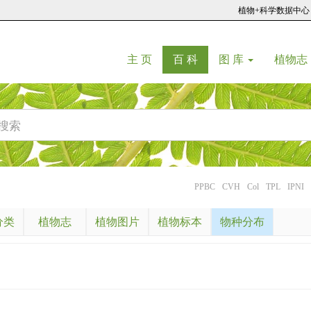
植物+科学数据中心
(current)
(current)
主 页
百 科
图 库
植物志
PPBC
CVH
Col
TPL
IPNI
分类
植物志
植物图片
植物标本
物种分布