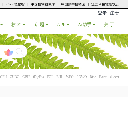
|
iPlant 植物智
|
中国植物图像库
|
中国数字植物园
|
泛喜马拉雅植物志
登录
注册
(current
标 本
专 题
APP
Ai助手
关 于
CFH
CUBG
GBIF
iDigBio
EOL
BHL
WFO
POWO
Bing
Baidu
duocet