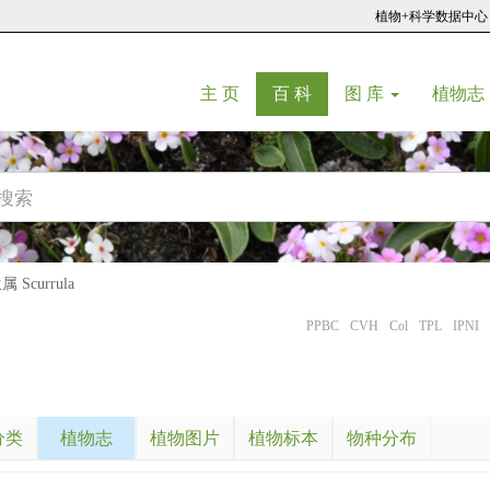
植物+科学数据中心
(current)
(current)
主 页
百 科
图 库
植物志
Scurrula
PPBC
CVH
Col
TPL
IPNI
分类
植物志
植物图片
植物标本
物种分布