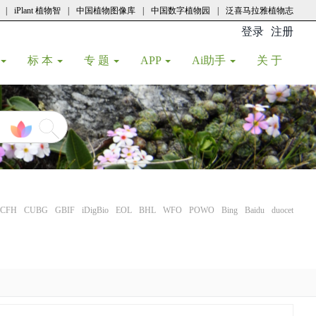
|
iPlant 植物智
|
中国植物图像库
|
中国数字植物园
|
泛喜马拉雅植物志
登录
注册
(current
标 本
专 题
APP
Ai助手
关 于
CFH
CUBG
GBIF
iDigBio
EOL
BHL
WFO
POWO
Bing
Baidu
duocet