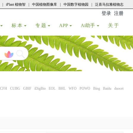
|
iPlant 植物智
|
中国植物图像库
|
中国数字植物园
|
泛喜马拉雅植物志
登录
注册
(current
标 本
专 题
APP
Ai助手
关 于
CFH
CUBG
GBIF
iDigBio
EOL
BHL
WFO
POWO
Bing
Baidu
duocet