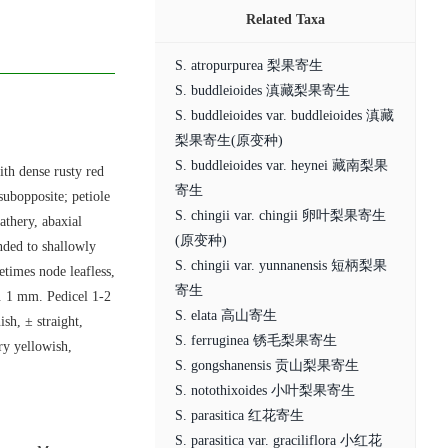
Related Taxa
S. atropurpurea 梨果寄生
S. buddleioides 滇藏梨果寄生
S. buddleioides var. buddleioides 滇藏
梨果寄生(原变种)
S. buddleioides var. heynei 藏南梨果
ith dense rusty red
寄生
 subopposite; petiole
S. chingii var. chingii 卵叶梨果寄生
athery, abaxial
(原变种)
unded to shallowly
S. chingii var. yunnanensis 短柄梨果
etimes node leafless,
寄生
a. 1 mm. Pedicel 1-2
S. elata 高山寄生
sh, ± straight,
S. ferruginea 锈毛梨果寄生
ry yellowish,
S. gongshanensis 贡山梨果寄生
S. notothixoides 小叶梨果寄生
S. parasitica 红花寄生
S. parasitica var. graciliflora 小红花