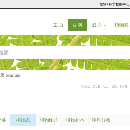
植物+科学数据中心
(current)
(current)
主 页
百 科
图 库
植物志
Scurrula
PPBC
CVH
Col
TPL
IPNI
分类
植物志
植物图片
植物标本
物种分布