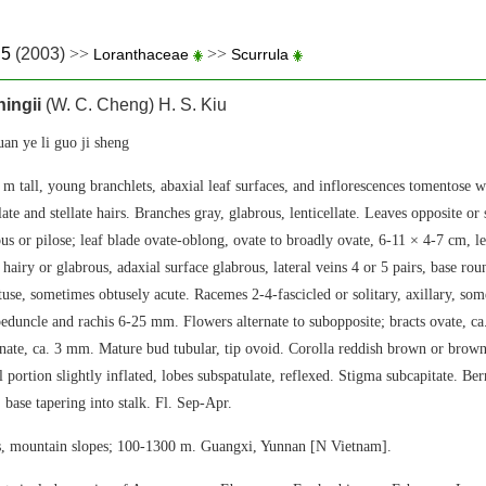
.5
(2003)
>>
>>
Loranthaceae
Scurrula
hingii
(W. C. Cheng) H. S. Kiu
e li guo ji sheng
 m tall, young branchlets, abaxial leaf surfaces, and inflorescences tomentose w
late and stellate hairs. Branches gray, glabrous, lenticellate. Leaves opposite or
s or pilose; leaf blade ovate-oblong, ovate to broadly ovate, 6-11 × 4-7 cm, le
y hairy or glabrous, adaxial surface glabrous, lateral veins 4 or 5 pairs, base ro
tuse, sometimes obtusely acute. Racemes 2-4-fascicled or solitary, axillary, som
eduncle and rachis 6-25 mm. Flowers alternate to subopposite; bracts ovate, c
ate, ca. 3 mm. Mature bud tubular, tip ovoid. Corolla reddish brown or browni
 portion slightly inflated, lobes subspatulate, reflexed. Stigma subcapitate. Ber
 base tapering into stalk. Fl. Sep-Apr.
lls, mountain slopes; 100-1300 m. Guangxi, Yunnan [N Vietnam].