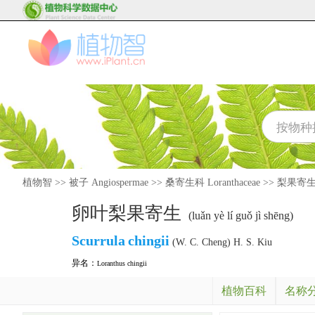
植物智
>>
被子 Angiospermae
>>
桑寄生科 Loranthaceae
>>
梨果寄生属 
卵叶梨果寄生
(luǎn yè lí guǒ jì shēng)
Scurrula
chingii
(W. C. Cheng) H. S. Kiu
异名：
Loranthus chingii
植物百科
名称