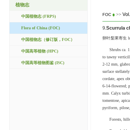
植物志
>>
Vol
FOC
中国植物志 (FRPS)
9.
Scurrula c
Flora of China (FOC)
卵叶梨果寄生 luan y
中国植物志（修订版，FOC）
Shrubs ca. 1
中国高等植物 (HPC)
to tawny verticil
中国高等植物图鉴 (ISC)
2-12 mm, glabrou
surface stellatel
cordate, apex ob
6-14-flowered; p
mm. Calyx turbin
tomentose, apical
pyriform, pilose,
Forests, hi