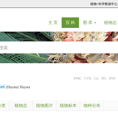
植物+科学数据中心
(current)
(current)
主 页
百 科
图 库
植物志
PPBC
CVH
Col
TPL
IPNI
ei
(Hayata) Hayata
分类
植物志
植物图片
植物标本
物种分布