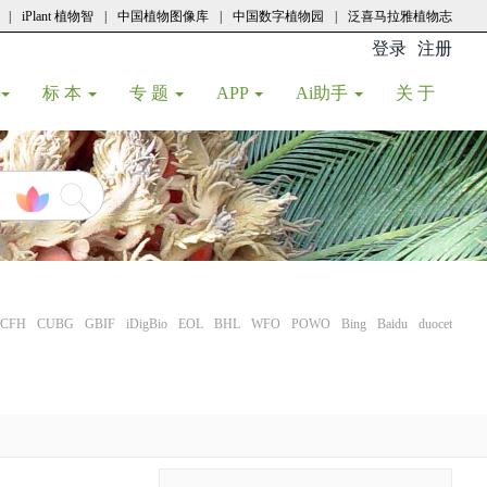
|
iPlant 植物智
|
中国植物图像库
|
中国数字植物园
|
泛喜马拉雅植物志
登录
注册
(current
标 本
专 题
APP
Ai助手
关 于
CFH
CUBG
GBIF
iDigBio
EOL
BHL
WFO
POWO
Bing
Baidu
duocet