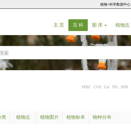
植物+科学数据中心
(current)
(current)
主 页
百 科
图 库
植物志
PPBC
CVH
Col
TPL
IPNI
分类
植物志
植物图片
植物标本
物种分布