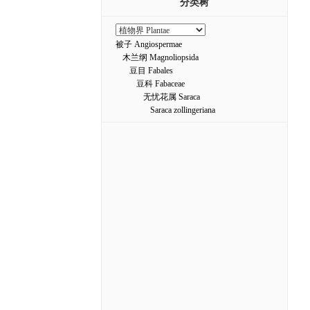
分类树
被子 Angiospermae
木兰纲 Magnoliopsida
豆目 Fabales
豆科 Fabaceae
无忧花属 Saraca
Saraca zollingeriana