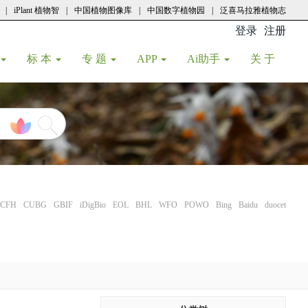
|
iPlant 植物智
|
中国植物图像库
|
中国数字植物园
|
泛喜马拉雅植物志
登录
注册
(current
标 本
专 题
APP
Ai助手
关 于
CFH
CUBG
GBIF
iDigBio
EOL
BHL
WFO
POWO
Bing
Baidu
duocet