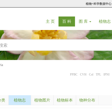
植物+科学数据中心
(current)
(current)
主 页
百 科
图 库
植物志
ia
PPBC
CVH
Col
TPL
IPNI
分类
植物志
植物图片
植物标本
物种分布