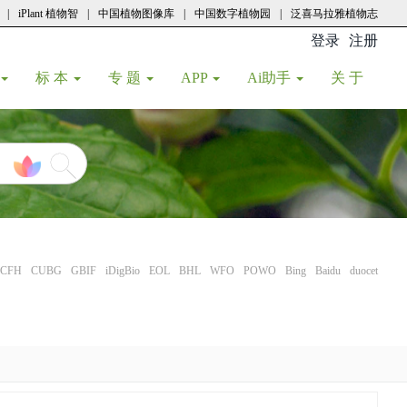
|
iPlant 植物智
|
中国植物图像库
|
中国数字植物园
|
泛喜马拉雅植物志
登录
注册
(current
标 本
专 题
APP
Ai助手
关 于
CFH
CUBG
GBIF
iDigBio
EOL
BHL
WFO
POWO
Bing
Baidu
duocet