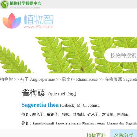
植物智
>>
被子 Angiospermae
>>
鼠李科 Rhamnaceae
>>
雀梅藤属 Sagereti
雀梅藤
(què méi téng)
Sageretia
thea
(Osbeck) M. C. Johnst.
俗名：
酸色子
、
酸铜子
、
酸味
、
对角刺
、
碎米子
、
对节刺
、
刺冻绿
异名：
Sageretia chanetii
Sageretia taiwaniana
Rhamnus theezans
Rhamnus thea
Sageretia
植物百科
名称分类