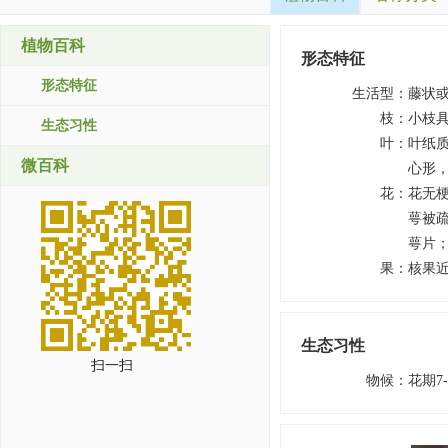
植物百科
形态特征
形态特征
生活型
：
藤状
枝
：
小枝
生态习性
叶
：
叶纸质
微百科
心形，
花
：
花无
萼被
萼片
果
：
核果
生态习性
扫一扫
物候
：
花期7