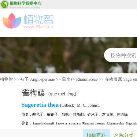
植物智
>>
被子 Angiospermae
>>
鼠李科 Rhamnaceae
>>
雀梅藤属 Sagereti
雀梅藤
(què méi téng)
Sageretia
thea
(Osbeck) M. C. Johnst.
俗名：
酸色子
、
酸铜子
、
酸味
、
对角刺
、
碎米子
、
对节刺
、
刺冻绿
异名：
Sageretia chanetii
Sageretia taiwaniana
Rhamnus theezans
Rhamnus thea
Sageretia
植物百科
名称分类