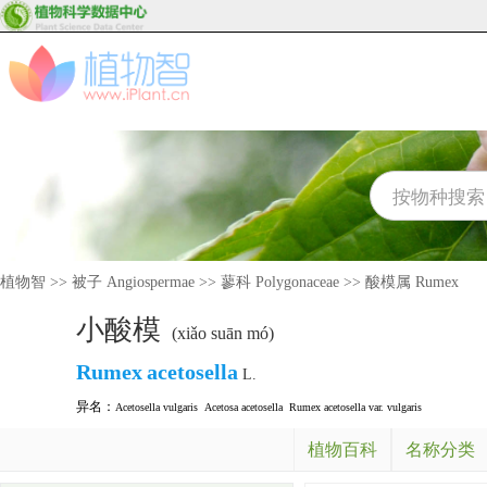
植物智
>>
被子 Angiospermae
>>
蓼科 Polygonaceae
>>
酸模属 Rumex
小酸模
(xiǎo suān mó)
Rumex
acetosella
L.
异名：
Acetosella vulgaris
Acetosa acetosella
Rumex acetosella var. vulgaris
植物百科
名称分类