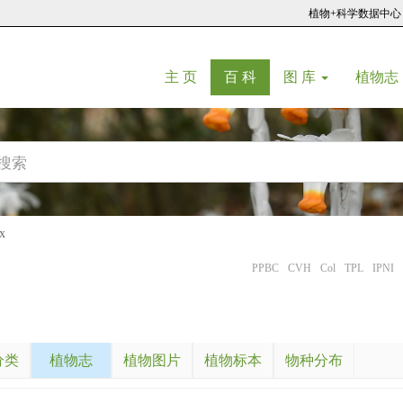
植物+科学数据中心
(current)
(current)
主 页
百 科
图 库
植物志
x
PPBC
CVH
Col
TPL
IPNI
分类
植物志
植物图片
植物标本
物种分布