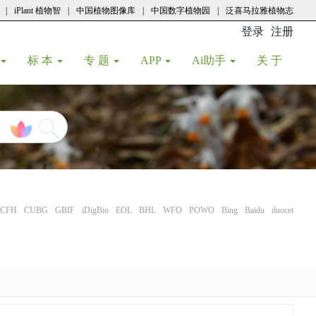
|
iPlant 植物智
|
中国植物图像库
|
中国数字植物园
|
泛喜马拉雅植物志
登录
注册
(current
标 本
专 题
APP
Ai助手
关 于
CFH
CUBG
GBIF
iDigBio
EOL
BHL
WFO
POWO
Bing
Baidu
duocet