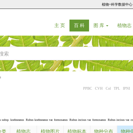
植物+科学数据中心
(current)
(current)
主 页
百 科
图 库
植物志
s
PPBC
CVH
Col
TPL
IPNI
s subsp. koehneanus
Rubus koehneanus var. formosanus
Rubus incisus var. formosanus
Rubus incisus var. c
分类
植物志
植物图片
植物标本
物种分布
物种