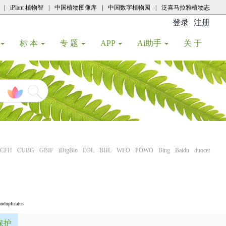
|
iPlant 植物智
|
中国植物图像库
|
中国数字植物园
|
泛喜马拉雅植物志
登录
注册
(current
标 本
专 题
APP
Ai助手
关 于
CFH
CUBG
GBIF
iDigBio
EOL
BHL
WFO
POWO
Bing
Baidu
duocet
onduplicatus
保护