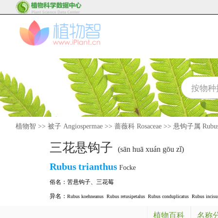
植物智
>>
被子 Angiospermae
>>
蔷薇科 Rosaceae
>>
悬钩子属 Rubu
三花悬钩子
(sān huā xuán gōu zǐ)
Rubus
trianthus
Focke
俗名：
苦悬钩子
、
三花莓
异名：
Rubus koehneanus
Rubus retusipetalus
Rubus conduplicatus
Rubus incisu
植物百科
名称