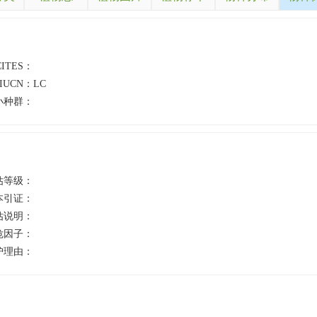
CITES：
IUCN：
LC
小种群：
估等级：
本引证：
估说明：
危因子：
护理由：