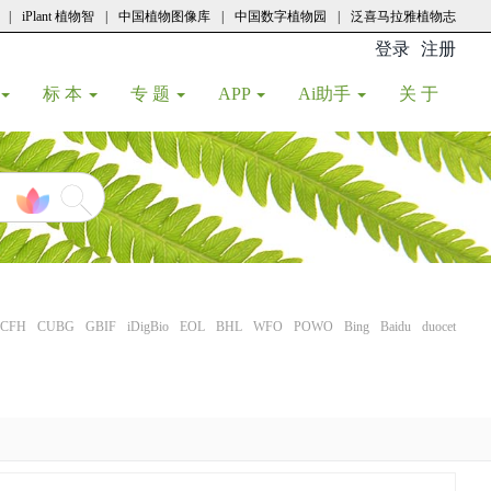
|
iPlant 植物智
|
中国植物图像库
|
中国数字植物园
|
泛喜马拉雅植物志
登录
注册
(current
标 本
专 题
APP
Ai助手
关 于
CFH
CUBG
GBIF
iDigBio
EOL
BHL
WFO
POWO
Bing
Baidu
duocet