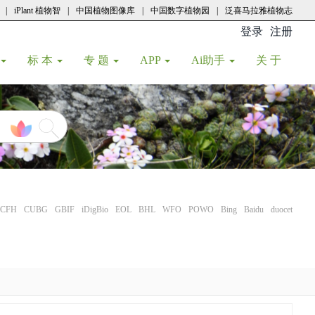
|
iPlant 植物智
|
中国植物图像库
|
中国数字植物园
|
泛喜马拉雅植物志
登录
注册
(current
标 本
专 题
APP
Ai助手
关 于
CFH
CUBG
GBIF
iDigBio
EOL
BHL
WFO
POWO
Bing
Baidu
duocet