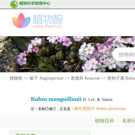
植物智
>>
被子 Angiospermae
>>
蔷薇科 Rosaceae
>>
悬钩子属 Rubu
Rubus
monguillonii
H. Lév. & Vaniot
粗叶悬钩子 Rubus alceifolius
注：名称已修订，正名是：
植物百科
名称