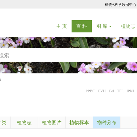
植物+科学数据中心
(current)
(current)
主 页
百 科
图 库
植物志
s
PPBC
CVH
Col
TPL
IPNI
分类
植物志
植物图片
植物标本
物种分布