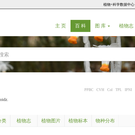
植物+科学数据中心
(current)
(current)
主 页
百 科
图 库
植物志
PPBC
CVH
Col
TPL
IPNI
oidz.
分类
植物志
植物图片
植物标本
物种分布