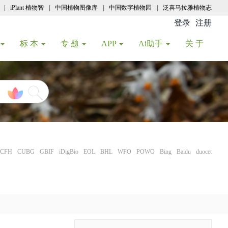
|
iPlant 植物智
|
中国植物图像库
|
中国数字植物园
|
泛喜马拉雅植物志
登录
注册
(current
标 本
专 题
APP
Ai助手
关 于
CFH
CUBG
GBIF
iDigBio
EOL
BHL
WFO
POWO
Bing
Baidu
duocet