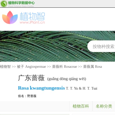
植物智
>>
被子 Angiospermae
>>
蔷薇科 Rosaceae
>>
蔷薇属 Rosa
广东蔷薇
(guǎng dōng qiáng wēi)
Rosa
kwangtungensis
T. T. Yu & H. T. Tsai
俗名：
野蔷薇
植物百科
名称分类