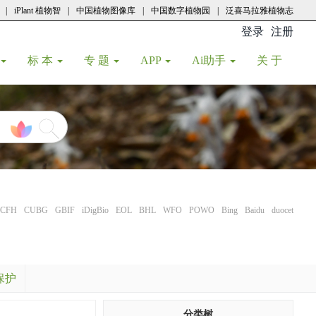
|
iPlant 植物智
|
中国植物图像库
|
中国数字植物园
|
泛喜马拉雅植物志
登录
注册
(current
标 本
专 题
APP
Ai助手
关 于
CFH
CUBG
GBIF
iDigBio
EOL
BHL
WFO
POWO
Bing
Baidu
duocet
保护
分类树