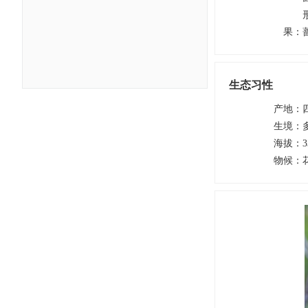
果
：
生态习性
产地
：
生境
：
海拔
：
3
物候
：