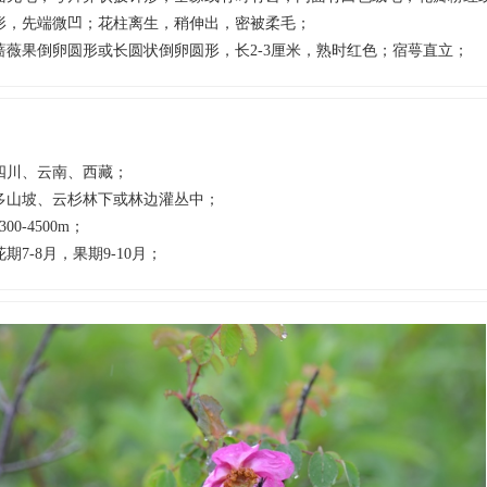
形，先端微凹；花柱离生，稍伸出，密被柔毛；
蔷薇果倒卵圆形或长圆状倒卵圆形，长2-3厘米，熟时红色；宿萼直立；
四川、云南、西藏；
多山坡、云杉林下或林边灌丛中；
300-4500m；
花期7-8月，果期9-10月；