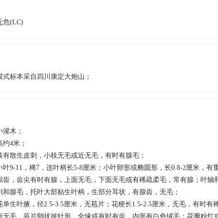
无危(LC)
模式标本采自四川康定大炮山；
小灌木；
高约4米；
枝有散生皮刺，小枝无毛或近无毛，有时有腺毛；
小叶9-11，稀7，连叶柄长5-8厘米；小叶卵形或椭圆形，长0.8-2厘米，
锯齿，齿尖有时有腺，上面无毛，下面无毛或有稀疏柔毛，常有腺；叶轴
刺和腺毛，托叶大部贴生叶柄，生部分耳状，有腺齿，无毛；
花单生叶腋，径2.5-3.5厘米，无苞片；花梗长1.5-2.5厘米，无毛，有时
面无毛，萼片卵状披针形，全缘或有时有齿，内面有白色绒毛；花瓣粉红