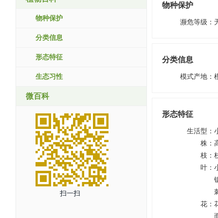
物种保护
物种保护
濒危等级
：
分类信息
形态特征
分类信息
生态习性
模式产地
：
微百科
形态特征
生活型
：
株
：
枝
：
叶
：
扫一扫
花
：