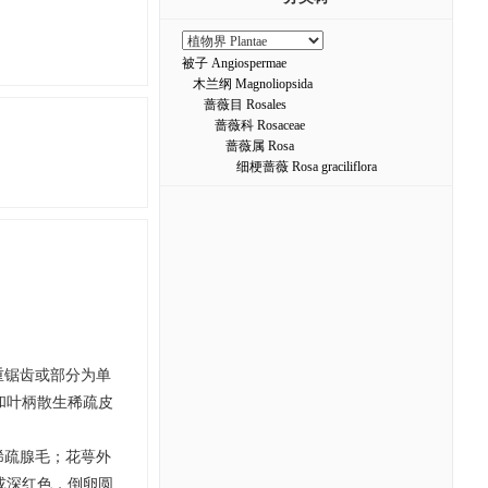
被子 Angiospermae
木兰纲 Magnoliopsida
蔷薇目 Rosales
蔷薇科 Rosaceae
蔷薇属 Rosa
细梗蔷薇 Rosa graciliflora
有重锯齿或部分为单
和叶柄散生稀疏皮
有稀疏腺毛；花萼外
或深红色，倒卵圆