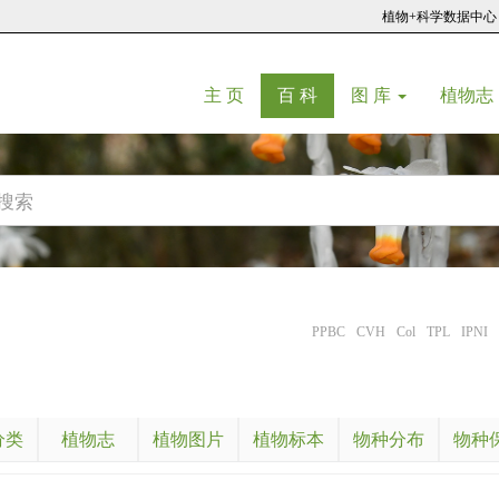
植物+科学数据中心
(current)
(current)
主 页
百 科
图 库
植物志
PPBC
CVH
Col
TPL
IPNI
分类
植物志
植物图片
植物标本
物种分布
物种