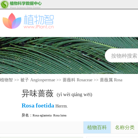
植物智
>>
被子 Angiospermae
>>
蔷薇科 Rosaceae
>>
蔷薇属 Rosa
异味蔷薇
(yì wèi qiáng wēi)
Rosa
foetida
Herrm.
异名：
Rosa eglanteria
Rosa lutea
植物百科
名称分类