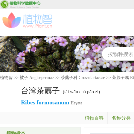
植物智
>>
被子 Angiospermae
>>
茶藨子科 Grossulariaceae
>>
茶藨子属 Rib
台湾茶藨子
(tái wān chá pāo zi)
Ribes
formosanum
Hayata
植物百科
名称分类
植物标本