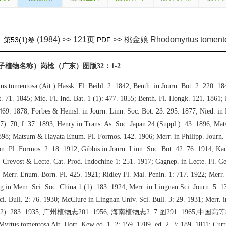
(1984) >> 121页
>> 桃金娘 Rhodomyrtus toment
》
第53(1)卷
PDF
子植物名称）岗棯（广东）图版32：1-2
s tomentosa (Ait.) Hassk. Fl. Beibl. 2: 1842; Benth. in Journ. Bot. 2: 220. 18
 t. 71. 1845; Miq. Fl. Ind. Bat. 1 (1): 477. 1855; Benth. Fl. Hongk. 121. 1861;
: 469. 1878; Forbes & Hemsl. in Journ. Linn. Soc. Bot. 23: 295. 1877; Nied. in 
7): 70, f. 37. 1893; Henry in Trans. As. Soc. Japan 24 (Suppl.): 43. 1896; Ma
898; Matsum & Hayata Enum. Pl. Formos. 142. 1906; Merr. in Philipp. Journ. S
n. Pl. Formos. 2: 18. 1912; Gibbis in Journ. Linn. Soc. Bot. 42: 76. 1914; K
 Crevost & Lecte. Cat. Prod. Indochine 1: 251. 1917; Gagnep. in Lecte. Fl. G
; Merr. Enum. Born. Pl. 425. 1921; Ridley Fl. Mal. Penin. 1: 717. 1922; Merr.
 in Mem. Sci. Soc. China 1 (1): 183. 1924; Merr. in Lingnan Sci. Journ. 5: 1
i. Bull. 2: 76. 1930; McClure in Lingnan Univ. Sci. Bull. 3: 29. 1931; Merr. 
 24 (2): 283. 1935; 广州植物志201. 1956; 海南植物志2: 7.图291. 1965;中
us tomentosa Ait. Hort. Kew ed. 1, 2: 159. 1789, ed. 2, 3: 189. 1811; Curtis