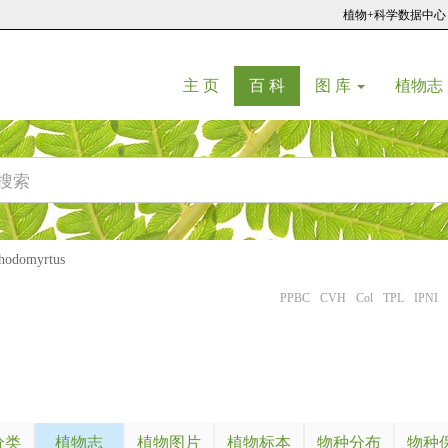
植物+科学数据中心
(current)
(current)
主 页
百 科
图 库
植物志
domyrtus
PPBC
CVH
Col
TPL
IPNI
分类
植物志
植物图片
植物标本
物种分布
物种