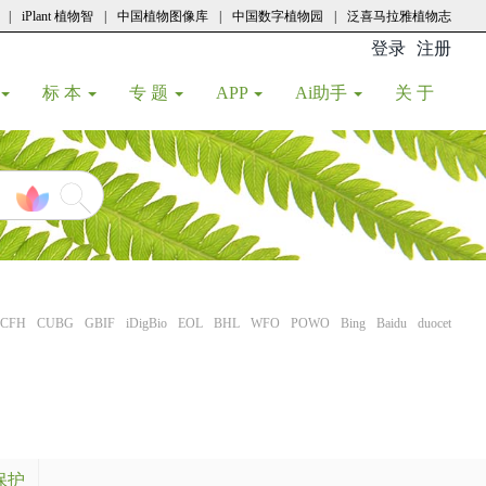
|
iPlant 植物智
|
中国植物图像库
|
中国数字植物园
|
泛喜马拉雅植物志
登录
注册
(current
标 本
专 题
APP
Ai助手
关 于
CFH
CUBG
GBIF
iDigBio
EOL
BHL
WFO
POWO
Bing
Baidu
duocet
保护