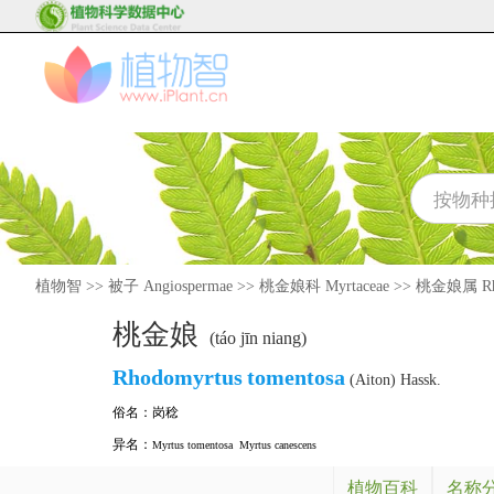
植物智
>>
被子 Angiospermae
>>
桃金娘科 Myrtaceae
>>
桃金娘属 Rho
桃金娘
(táo jīn niang)
Rhodomyrtus
tomentosa
(Aiton) Hassk.
俗名：
岗稔
异名：
Myrtus tomentosa
Myrtus canescens
植物百科
名称