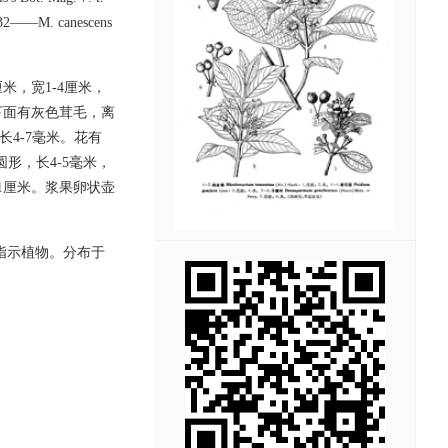
 1832——M. canescens
米，宽1-4厘米，
下面有灰色茸毛，离
长4-7毫米。花有
形，长4-5毫米，
长1厘米。浆果卵状壶
指示植物。分布于