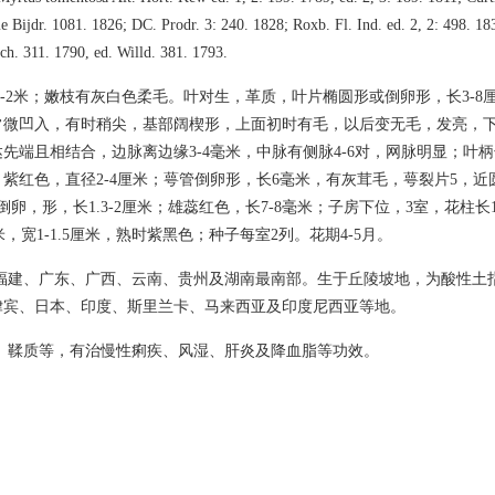
e Bijdr. 1081. 1826; DC. Prodr. 3: 240. 1828; Roxb. Fl. Ind. ed. 2, 2: 498.
ch. 311. 1790, ed. Willd. 381. 1793.
-2米；嫩枝有灰白色柔毛。叶对生，革质，叶片椭圆形或倒卵形，长3-8厘
常微凹入，有时稍尖，基部阔楔形，上面初时有毛，以后变无毛，发亮，
先端且相结合，边脉离边缘3-4毫米，中脉有侧脉4-6对，网脉明显；叶柄
紫红色，直径2-4厘米；萼管倒卵形，长6毫米，有灰茸毛，萼裂片5，近圆
倒卵，形，长1.3-2厘米；雄蕊红色，长7-8毫米；子房下位，3室，花柱
厘米，宽1-1.5厘米，熟时紫黑色；种子每室2列。花期4-5月。
福建、广东、广西、云南、贵州及湖南最南部。生于丘陵坡地，为酸性土
律宾、日本、印度、斯里兰卡、马来西亚及印度尼西亚等地。
、鞣质等，有治慢性痢疾、风湿、肝炎及降血脂等功效。