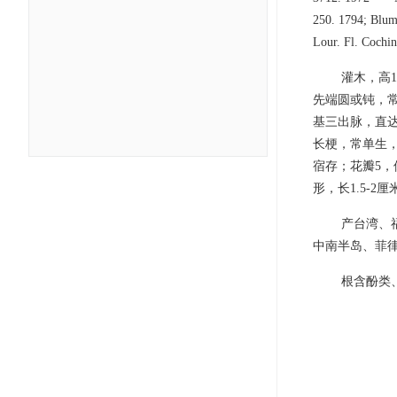
250. 1794; Blum
Lour. Fl. Cochin
灌木，高1
先端圆或钝，
基三出脉，直达
长梗，常单生，
宿存；花瓣5，
形，长1.5-2
产台湾、
中南半岛、菲
根含酚类