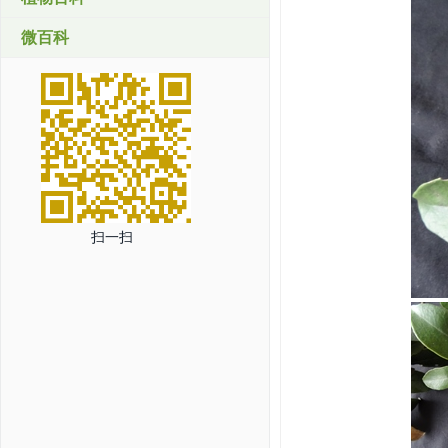
微百科
扫一扫