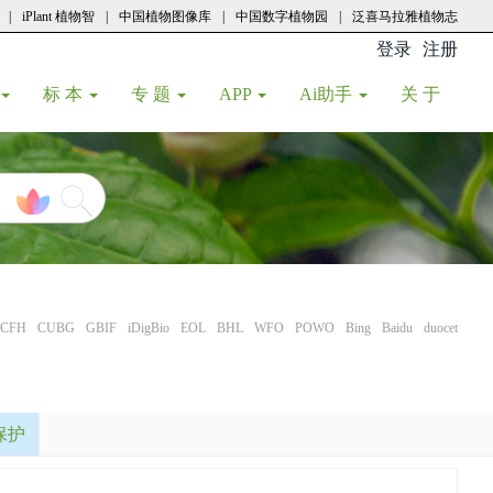
|
iPlant 植物智
|
中国植物图像库
|
中国数字植物园
|
泛喜马拉雅植物志
登录
注册
(current
标 本
专 题
APP
Ai助手
关 于
CFH
CUBG
GBIF
iDigBio
EOL
BHL
WFO
POWO
Bing
Baidu
duocet
保护