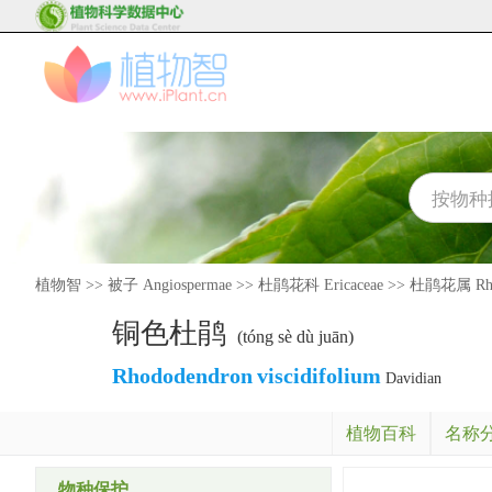
植物智
>>
被子 Angiospermae
>>
杜鹃花科 Ericaceae
>>
杜鹃花属 Rho
铜色杜鹃
(tóng sè dù juān)
Rhododendron
viscidifolium
Davidian
植物百科
名称
物种保护