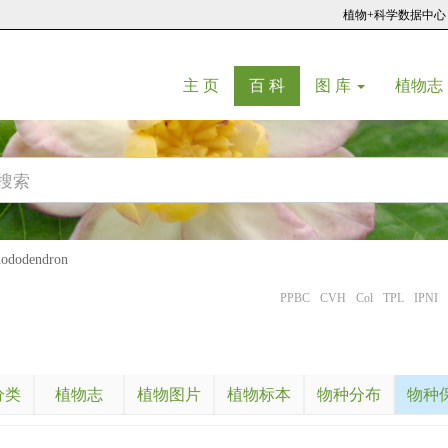
植物+科学数据中心
(current)
(current)
主 页
百 科
图 库
植物志
dodendron
PPBC
CVH
Col
TPL
IPNI
分类
植物志
植物图片
植物标本
物种分布
物种