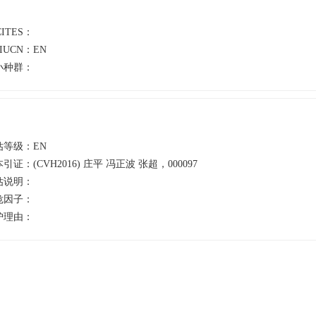
CITES：
IUCN：
EN
小种群：
估等级：
EN
本引证：
(CVH2016) 庄平 冯正波 张超，000097
估说明：
危因子：
护理由：