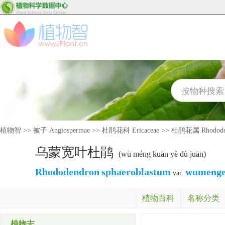
植物智
>>
被子 Angiospermae
>>
杜鹃花科 Ericaceae
>>
杜鹃花属 Rhodode
乌蒙宽叶杜鹃
(wū méng kuān yè dù juān)
Rhododendron
sphaeroblastum
wumenge
var.
植物百科
名称分类
植物志