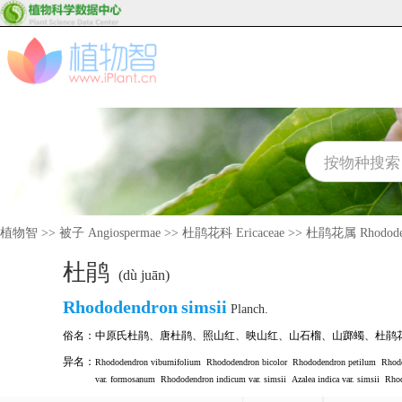
植物智
>>
被子 Angiospermae
>>
杜鹃花科 Ericaceae
>>
杜鹃花属 Rhodode
杜鹃
(dù juān)
Rhododendron
simsii
Planch.
俗名：
中原氏杜鹃
、
唐杜鹃
、
照山红
、
映山红
、
山石榴
、
山踯蠋
、
杜鹃
异名：
Rhododendron viburnifolium
Rhododendron bicolor
Rhododendron petilum
Rhodo
var. formosanum
Rhododendron indicum var. simsii
Azalea indica var. simsii
Rhod