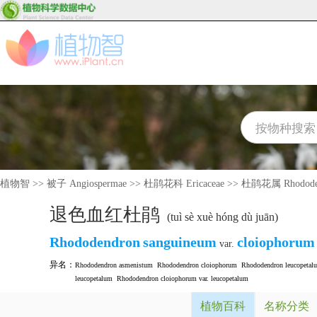
植物智
>>
被子 Angiospermae
>>
杜鹃花科 Ericaceae
>>
杜鹃花属 Rhodode
退色血红杜鹃
(tuì sè xuè hóng dù juān)
Rhododendron
sanguineum
cloiophorum
var.
异名：
Rhododendron asmenistum
Rhododendron cloiophorum
Rhododendron leucopetal
leucopetalum
Rhododendron cloiophorum var. leucopetalum
植物百科
名称分类