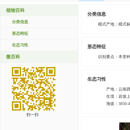
植物百科
分类信息
分类信息
模式产地
：
模式
形态特征
生态习性
形态特征
微百科
识别要点
：
本变
生态习性
产地
：
云南
生境
：
岩坡
海拔
：
3850-
扫一扫