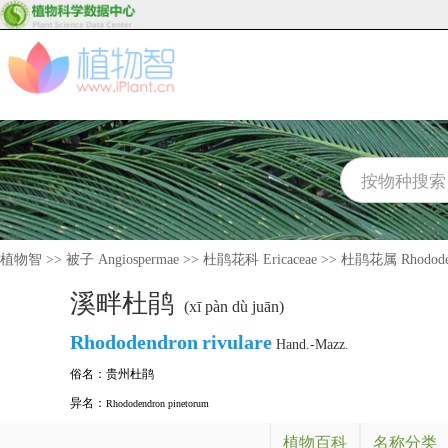
植物智
>>
被子 Angiospermae
>>
杜鹃花科 Ericaceae
>>
杜鹃花属 Rhodode
溪畔杜鹃
(xī pàn dù juān)
Rhododendron
rivulare
Hand.-Mazz.
俗名：
贵州杜鹃
异名：
Rhododendron pinetorum
植物百科
名称分类