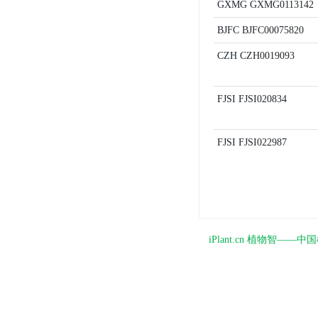
GXMG
GXMG0113142
BJFC
BJFC00075820
CZH
CZH0019093
FJSI
FJSI020834
FJSI
FJSI022987
iPlant.cn 植物智—