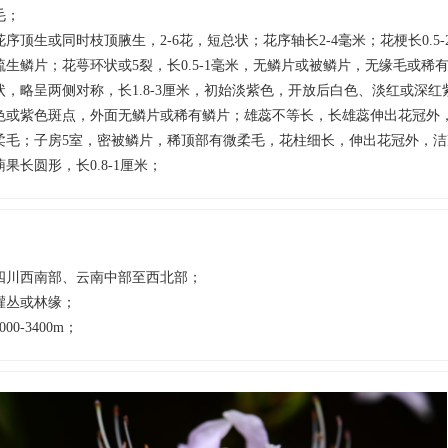
毛；
花序顶生或同时枝顶腋生，2-6花，短总状；花序轴长2-4毫米；花梗长0.5
疏生鳞片；花萼环状或5裂，长0.5-1毫米，无鳞片或被鳞片，无缘毛或稀
状，略呈两侧对称，长1.8-3厘米，初始淡紫色，开放后白色、淡红或深
色或紫色斑点，外面无鳞片或稀有鳞片；雄蕊不等长，长雄蕊伸出花冠外
柔毛；子房5室，密被鳞片，稀顶部有微柔毛，花柱细长，伸出花冠外，洁
蒴果长圆形，长0.8-1厘米；
四川西南部、云南中部至西北部；
灌丛或林缘；
000-3400m；