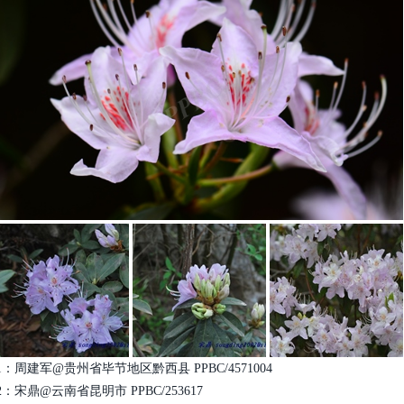
1：周建军@贵州省毕节地区黔西县 PPBC/4571004
2：宋鼎@云南省昆明市 PPBC/253617