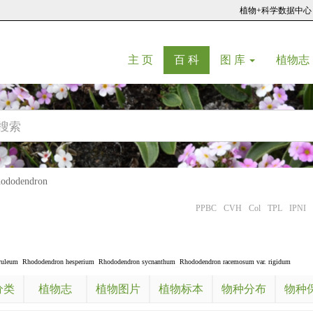
植物+科学数据中心
(current)
(current)
主 页
百 科
图 库
植物志
dodendron
PPBC
CVH
Col
TPL
IPNI
ruleum
Rhododendron hesperium
Rhododendron sycnanthum
Rhododendron racemosum var. rigidum
分类
植物志
植物图片
植物标本
物种分布
物种