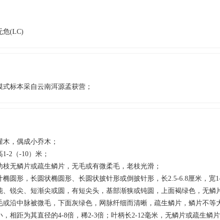
无危(LC)
模式标本采自云南洱源孟获营；
灌木，偶成小乔木；
高1-2（-10）米；
幼枝无鳞片或疏生鳞片，无毛或有微柔毛，老枝光滑；
叶椭圆形，长圆状椭圆形、长圆状披针形或倒披针形，长2.5-6.8厘米，宽1-
钝、锐尖、短渐尖或圆，有短尖头，基部渐狭或钝圆，上面褐绿色，无鳞
毛或沿中脉被微毛，下面灰绿色，网脉纤细而清晰，疏生鳞片，鳞片不等
小，相距为其直径的4-8倍，稀2-3倍；叶柄长2-12毫米，无鳞片或疏生鳞