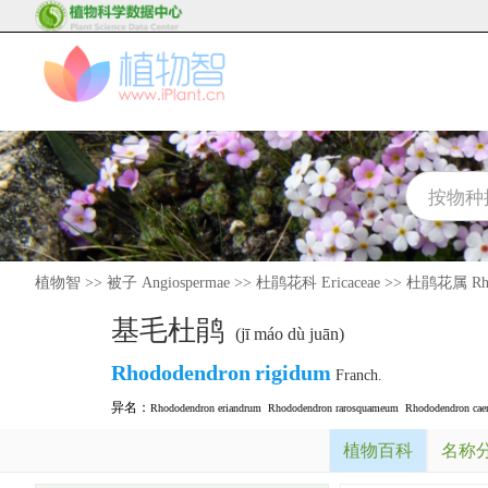
植物智
>>
被子 Angiospermae
>>
杜鹃花科 Ericaceae
>>
杜鹃花属 Rho
基毛杜鹃
(jī máo dù juān)
Rhododendron
rigidum
Franch.
异名：
Rhododendron eriandrum
Rhododendron rarosquameum
Rhododendron cae
植物百科
名称