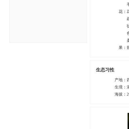
花
：
果
：
生态习性
产地
：
生境
：
海拔
：
2