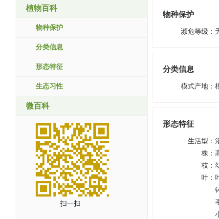
植物百科
物种保护
物种保护
濒危等级
：
分类信息
形态特征
分类信息
生态习性
模式产地
：
微百科
形态特征
生活型
：
株
：
枝
：
叶
：
扫一扫