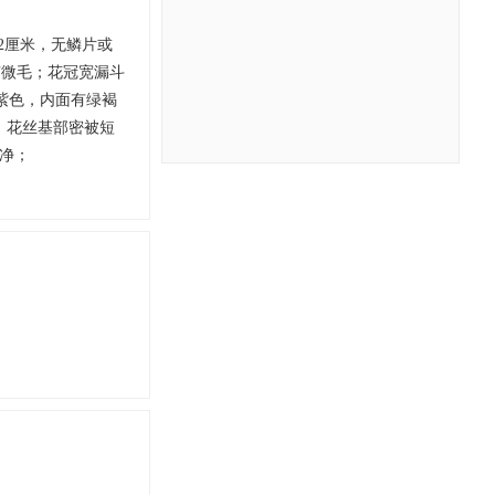
-2厘米，无鳞片或
有微毛；花冠宽漏斗
红紫色，内面有绿褐
，花丝基部密被短
净；