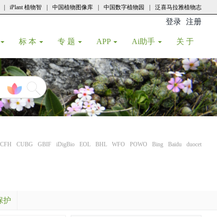
|
iPlant 植物智
|
中国植物图像库
|
中国数字植物园
|
泛喜马拉雅植物志
登录
注册
(current
标 本
专 题
APP
Ai助手
关 于
CFH
CUBG
GBIF
iDigBio
EOL
BHL
WFO
POWO
Bing
Baidu
duocet
保护