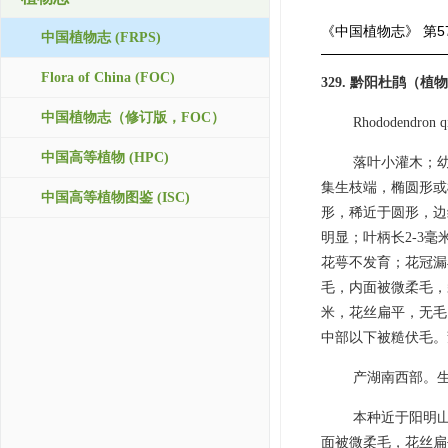
《中国植物志》
第5
中国植物志 (FRPS)
Flora of China (FOC)
329. 黔阳杜鹃（植物研
中国植物志（修订版，FOC）
Rhododendron qi
中国高等植物 (HPC)
落叶小灌木；
集生枝端，椭圆形或椭
中国高等植物图鉴 (ISC)
形，稀近于圆形，边
明显；叶柄长2-3
花萼不发育；花冠漏斗
毛，内面被微柔毛，裂
米，花丝扁平，无毛
中部以下被糙伏毛。
产湖南西部。生
本种近于阳明山杜鹃
面被微柔毛，花丝扁