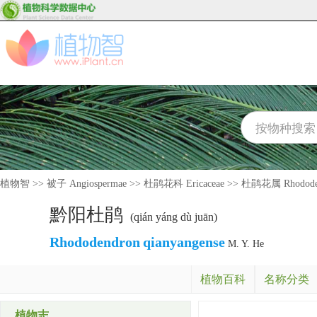
植物智
>>
被子 Angiospermae
>>
杜鹃花科 Ericaceae
>>
杜鹃花属 Rhodode
黔阳杜鹃
(qián yáng dù juān)
Rhododendron
qianyangense
M. Y. He
植物百科
名称分类
植物志