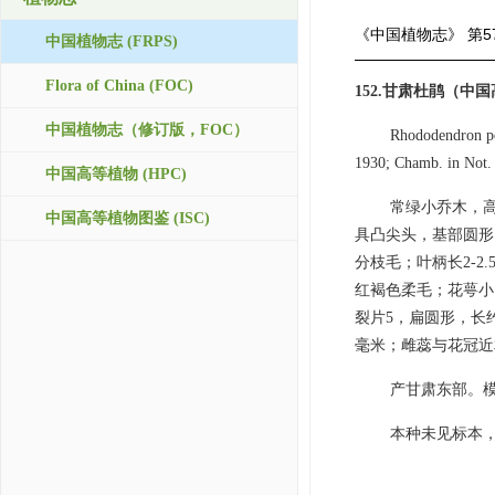
《中国植物志》
第5
中国植物志 (FRPS)
Flora of China (FOC)
152.甘肃杜鹃（中
中国植物志（修订版，FOC）
Rhododendron pot
1930; Chamb. in Not. 
中国高等植物 (HPC)
常绿小乔木，高
中国高等植物图鉴 (ISC)
具凸尖头，基部圆形
分枝毛；叶柄长2-2
红褐色柔毛；花萼小
裂片5，扁圆形，长
毫米；雌蕊与花冠近
产甘肃东部。
本种未见标本