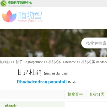
植物智
>>
被子 Angiospermae
>>
杜鹃花科 Ericaceae
>>
杜鹃花属 Rhodode
甘肃杜鹃
(gān sù dù juān)
Rhododendron
potaninii
Batalin
植物百科
名称分类
植物志