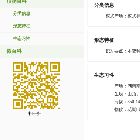
植物百科
分类信息
分类信息
模式产地
：
模式
形态特征
生态习性
形态特征
微百科
识别要点
：
本变
生态习性
产地
：
湖南
生境
：
山顶
海拔
：
850-1
物候
：
花期8
扫一扫