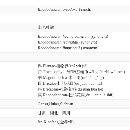
Rhododendron oreodoxa
Franch.
山光杜鹃
Rhododendron haematocheilum
(synonym)
Rhododendron reginaldii
(synonym)
Rhododendron limprichtii
(synonym)
界 Plantae-植物界(zhí wù jiè)
门 Tracheophyta-维管植物门(wéi guǎn zhí wù mén)
纲 Magnoliopsida-木兰纲(mù lán gāng)
目 Ericales-杜鹃花目(dù juān huā mù)
科 Ericaceae-杜鹃花科(dù juān huā kē)
属 Rhododendron-杜鹃花属(dù juān huā shǔ)
Gansu,Hubei,Sichuan
甘肃、湖北、四川
Jin Xiaofeng(金孝锋)