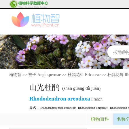
植物智
>>
被子 Angiospermae
>>
杜鹃花科 Ericaceae
>>
杜鹃花属 Rho
山光杜鹃
(shān guāng dù juān)
Rhododendron
oreodoxa
Franch.
异名：
Rhododendron haematocheilum
Rhododendron limprichtii
Rhododendron re
植物百科
名称