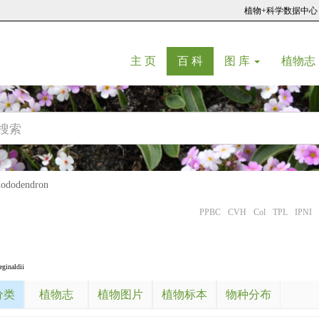
植物+科学数据中心
(current)
(current)
主 页
百 科
图 库
植物志
dodendron
PPBC
CVH
Col
TPL
IPNI
ginaldii
分类
植物志
植物图片
植物标本
物种分布