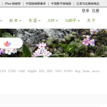
|
iPlant 植物智
|
中国植物图像库
|
中国数字植物园
|
泛喜马拉雅植物志
登录
注册
(current
标 本
专 题
APP
Ai助手
关 于
CFH
CUBG
GBIF
iDigBio
EOL
BHL
WFO
POWO
Bing
Baidu
duocet